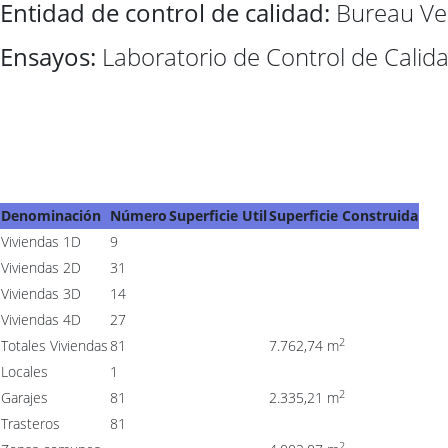
Entidad de control de calidad:
Bureau Veri
Ensayos:
Laboratorio de Control de Calida
Denominación
Número
Superficie Util
Superficie Construida
Viviendas 1D
9
Viviendas 2D
31
Viviendas 3D
14
Viviendas 4D
27
2
Totales Viviendas
81
7.762,74 m
Locales
1
2
Garajes
81
2.335,21 m
Trasteros
81
2