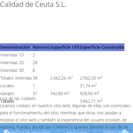
Calidad de Ceuta S.L.
Denominación
Número
Superficie Util
Superficie Construida
Viviendas 1D
2
Viviendas 2D
28
Viviendas 3D
8
2
2
Totales Viviendas
38
2.062,26 m
2.902,50 m
2
Locales
1
31,74 m
2
2
Garajes
31
742,80 m
928,50 m
Uso de las Cookies
2
Totales
3.862,71
m
Usamos cookies en nuestro sitio web. Algunas de ellas son esenciales
para el funcionamiento del sitio, mientras que otras nos ayudan a
mejorar el sitio web y también la experiencia del usuario (cookies de
rastreo). Puedes decidir por ti mismo si quieres permitir el uso de las
Política de privacidad
|
Aviso Legal
|
Política de