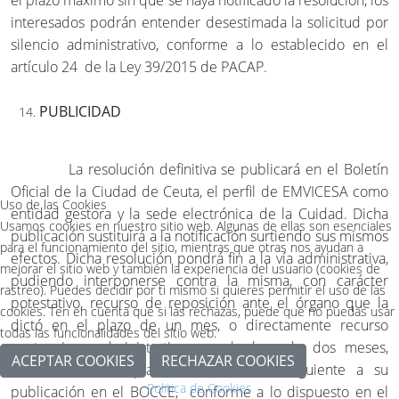
el plazo máximo sin que se haya notificado la resolución, los
interesados podrán entender desestimada la solicitud por
silencio administrativo, conforme a lo establecido en el
artículo 24 de la Ley 39/2015 de PACAP.
PUBLICIDAD
La resolución definitiva se publicará en el Boletín
Oficial de la Ciudad de Ceuta, el perfil de EMVICESA como
Uso de las Cookies
entidad gestora y la sede electrónica de la Cuidad. Dicha
Usamos cookies en nuestro sitio web. Algunas de ellas son esenciales
publicación sustituirá a la notificación surtiendo sus mismos
para el funcionamiento del sitio, mientras que otras nos ayudan a
efectos. Dicha resolución pondrá fin a la vía administrativa,
mejorar el sitio web y también la experiencia del usuario (cookies de
pudiendo interponerse contra la misma, con carácter
rastreo). Puedes decidir por ti mismo si quieres permitir el uso de las
potestativo, recurso de reposición ante el órgano que la
cookies. Ten en cuenta que si las rechazas, puede que no puedas usar
dictó en el plazo de un mes, o directamente recurso
todas las funcionalidades del sitio web.
contencioso administrativo, en el plazo de dos meses,
ACEPTAR COOKIES
RECHAZAR COOKIES
contados ambos plazos desde el día siguiente a su
Politica de Cookies
publicación en el BOCCE, conforme a lo dispuesto en el